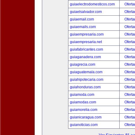
guiaelectrodomesticos.com
Oferta
guiaelsalvador.com
Oferta
guiaemail.com
Oferta
guiaemails.com
Oferta
guiaempresaria.com
Oferta
guiaempresaria.net
Oferta
guiafabricantes.com
Oferta
guiaganadera.com
Oferta
guiagrecia.com
Oferta
guiaguatemala.com
Oferta
guiahipotecaria.com
Oferta
guiahonduras.com
Oferta
guiamoda.com
Oferta
guiamodas.com
Oferta
guiamorelia.com
Oferta
guianicaragua.com
Oferta
guianoticias.com
Oferta