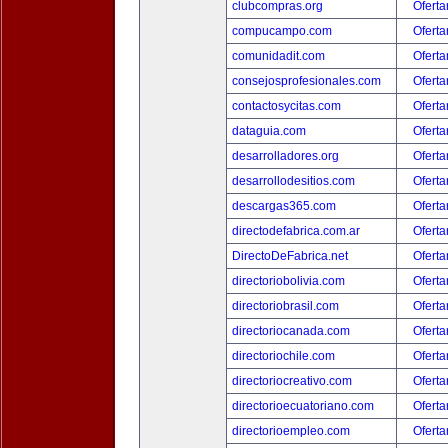
clubcompras.org
Oferta
compucampo.com
Oferta
comunidadit.com
Oferta
consejosprofesionales.com
Oferta
contactosycitas.com
Oferta
dataguia.com
Oferta
desarrolladores.org
Oferta
desarrollodesitios.com
Oferta
descargas365.com
Oferta
directodefabrica.com.ar
Oferta
DirectoDeFabrica.net
Oferta
directoriobolivia.com
Oferta
directoriobrasil.com
Oferta
directoriocanada.com
Oferta
directoriochile.com
Oferta
directoriocreativo.com
Oferta
directorioecuatoriano.com
Oferta
directorioempleo.com
Oferta